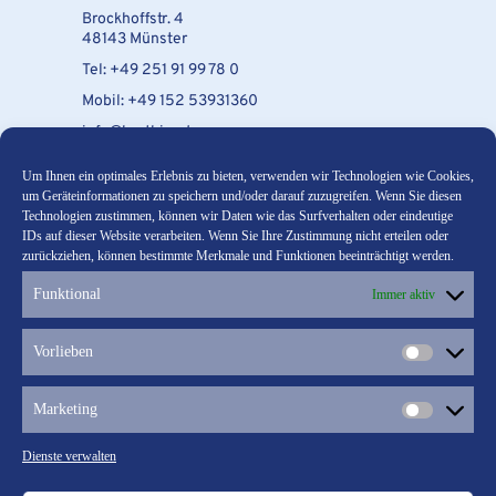
Brockhoffstr. 4
48143 Münster
Tel: +49 251 91 99 78 0
Mobil: +49 152 53931360
info@hv-thier.de
Um Ihnen ein optimales Erlebnis zu bieten, verwenden wir Technologien wie Cookies,
Unsere Telefonzeiten:
um Geräteinformationen zu speichern und/oder darauf zuzugreifen. Wenn Sie diesen
● montags und mittwochs von 9 - 12 Uhr
Technologien zustimmen, können wir Daten wie das Surfverhalten oder eindeutige
● dienstags und donnerstags von 15 - 17 Uhr
IDs auf dieser Website verarbeiten. Wenn Sie Ihre Zustimmung nicht erteilen oder
zurückziehen, können bestimmte Merkmale und Funktionen beeinträchtigt werden.
Funktional
Immer aktiv
Vorlieben
Marketing
Dienste verwalten